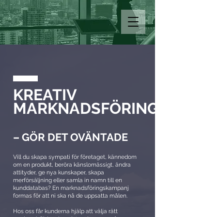
KREATIV
MARKNADSFÖRING
– GÖR DET OVÄNTADE
Vill du skapa sympati för företaget, kännedom
om en produkt, beröra känslomässigt, ändra
attityder, ge nya kunskaper, skapa
merförsäljning eller samla in namn till en
kunddatabas? En marknadsföringskampanj
formas för att ni ska nå de uppsatta målen.
Hos oss får kunderna hjälp att välja rätt